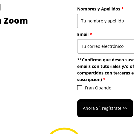
l
Nombres y Apellidos
*
ía Zoom
Email
*
**Confirmo que deseo suscr
emails con tutoriales y/o o
compartidos con terceras e
suscripción)
*
Fran Obando
Ahora Sí, regístrate >>