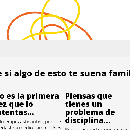
 si algo de esto te suena fami
o es la primera
Piensas que
ez que lo
tienes un
ntentas…
problema de
disciplina…
 lo empezaste antes, pero te
edaste a medio camino. Y eso
Pero la verdad es que una vo